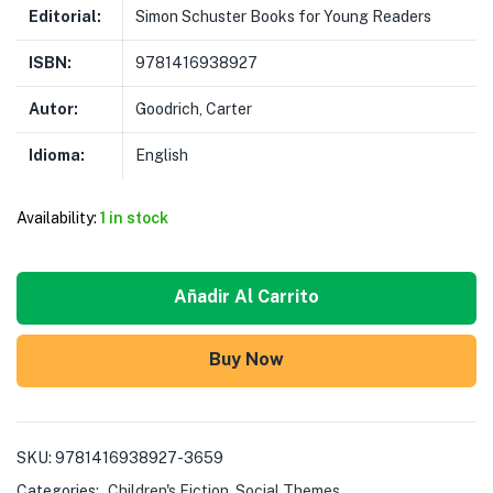
Editorial:
Simon Schuster Books for Young Readers
ISBN:
9781416938927
Autor:
Goodrich, Carter
Idioma:
English
Availability:
1 in stock
Añadir Al Carrito
Buy Now
SKU:
9781416938927-3659
Categories:
Children's Fiction
,
Social Themes