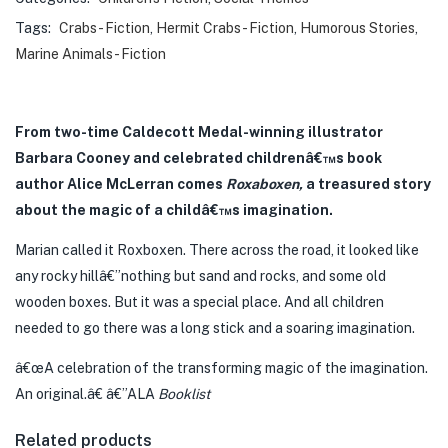
Tags:
Crabs - Fiction
,
Hermit Crabs - Fiction
,
Humorous Stories
,
Marine Animals - Fiction
From two-time Caldecott Medal-winning illustrator
Barbara Cooney and celebrated childrenâ€™s book
author Alice McLerran comes
Roxaboxen,
a treasured story
about the magic of a childâ€™s imagination.
Marian called it Roxboxen. There across the road, it looked like
any rocky hillâ€”nothing but sand and rocks, and some old
wooden boxes. But it was a special place. And all children
needed to go there was a long stick and a soaring imagination.
â€œA celebration of the transforming magic of the imagination.
An original.â€ â€”ALA
Booklist
Related products