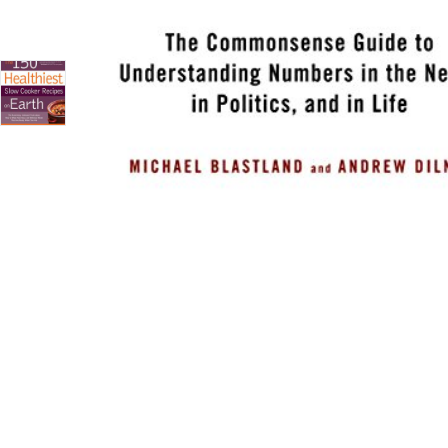
The Strunk and White of statistics team up to hel
Drawing on their hugely popular BBC Radio 4 show
Mor