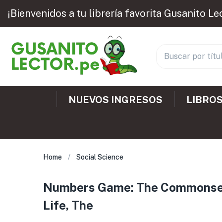
¡Bienvenidos a tu librería favorita Gusanito Le
NUEVOS INGRESOS
LIBROS
Home
Social Science
Numbers Game: The Commonsense
Life, The