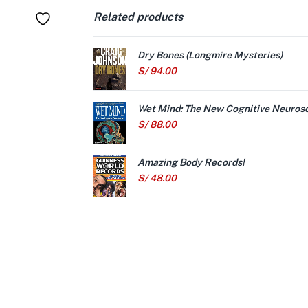
Related products
Dry Bones (Longmire Mysteries)
S/
94.00
Wet Mind: The New Cognitive Neurosci
S/
88.00
Amazing Body Records!
S/
48.00