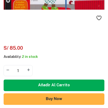
S/
85.00
Availability:
2 in stock
Añadir Al Carrito
Buy Now