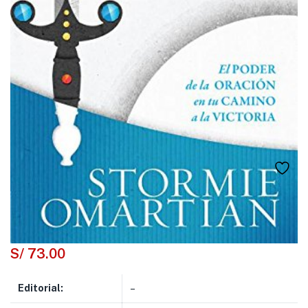
S/
73.00
Editorial:
–