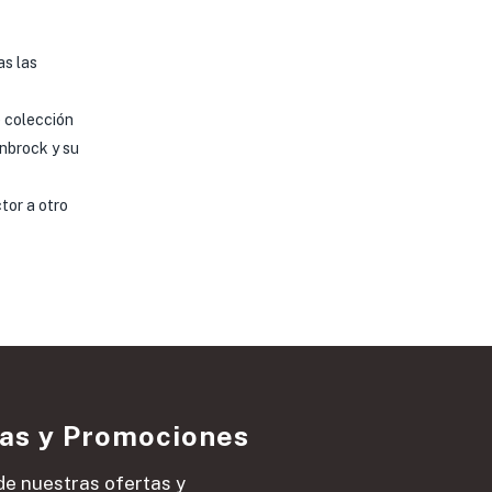
as las
e colección
enbrock y su
tor a otro
ias y Promociones
de nuestras ofertas y