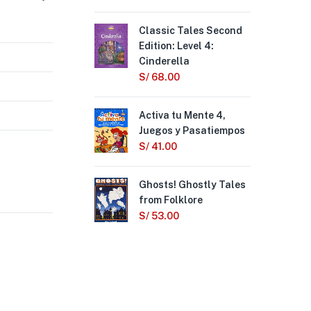
Classic Tales Second
Eas
Edition: Level 4:
Stu
Cinderella
IPA
S/
68.00
S/
Activa tu Mente 4,
Cla
Juegos y Pasatiempos
Edi
Ugl
S/
41.00
S/
Ghosts! Ghostly Tales
from Folklore
Cla
Edi
S/
53.00
Pin
S/