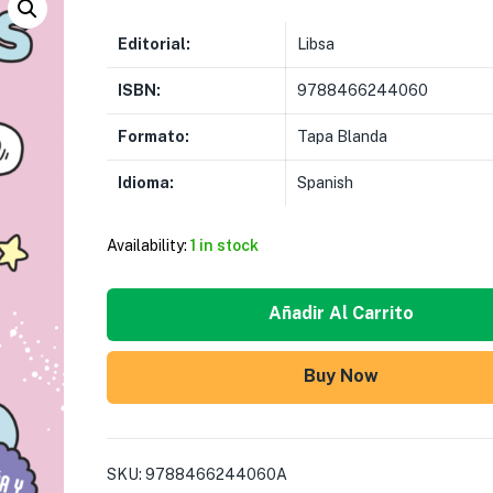
Editorial:
Libsa
ISBN:
9788466244060
Formato:
Tapa Blanda
Idioma:
Spanish
Availability:
1 in stock
Añadir Al Carrito
Buy Now
SKU:
9788466244060A