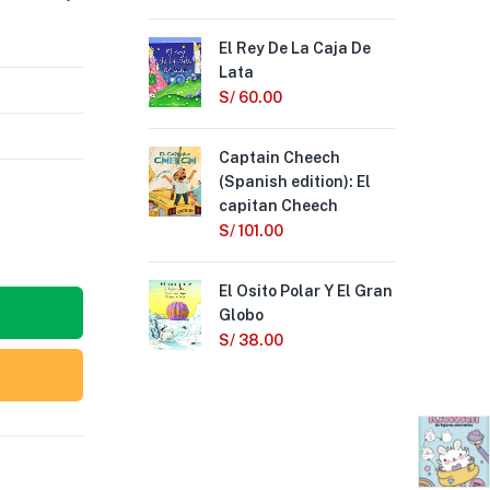
El Rey De La Caja De
Sch
Lata
Mun
(S
S/
60.00
edi
Dis
Captain Cheech
Din
(Spanish edition): El
S/
capitan Cheech
S/
101.00
Fie
Bil
El Osito Polar Y El Gran
Eng
Globo
Edi
S/
38.00
S/
Act
Jue
S/
4