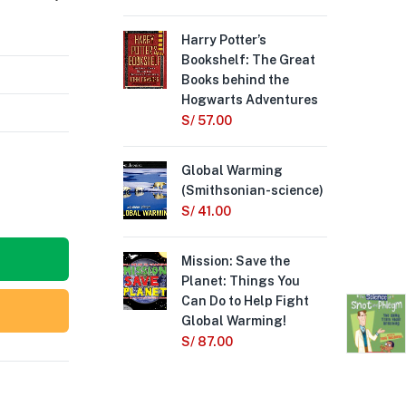
Harry Potter’s
Col
Bookshelf: The Great
bo
Books behind the
S/
Hogwarts Adventures
S/
57.00
Wh
th
Global Warming
Ho
(Smithsonian-science)
S/
S/
41.00
Out
Mission: Save the
S/
1
Planet: Things You
Can Do to Help Fight
Global Warming!
S/
87.00