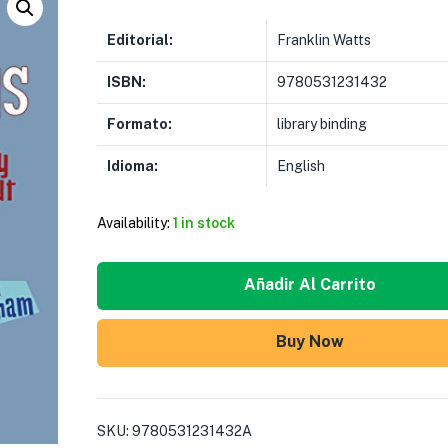
Editorial:
Franklin Watts
ISBN:
9780531231432
Formato:
library binding
Idioma:
English
Availability:
1 in stock
Añadir Al Carrito
Buy Now
SKU:
9780531231432A