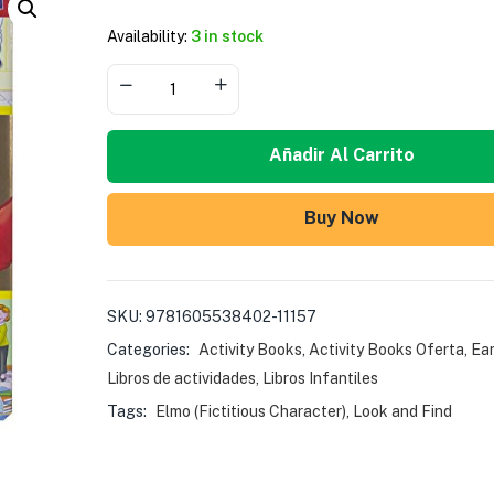
Availability:
3 in stock
Añadir Al Carrito
Buy Now
SKU:
9781605538402-11157
Categories:
Activity Books
,
Activity Books Oferta
,
Ear
Libros de actividades
,
Libros Infantiles
Tags:
Elmo (Fictitious Character)
,
Look and Find