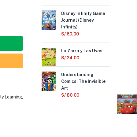
Disney Infinity Game
Pre
Journal (Disney
Col
Infinity)
Pri
S/
60.00
S/
La Zorra y Las Uvas
La 
Ho
S/
34.00
S/
Understanding
Comics: The Invisible
Lit
Art
Dis
S/
80.00
S/
ly Learning
,