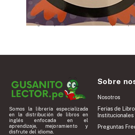
For Ingest Only – Data needs to be cleaned up for all p
Sobre no
Nosotros
Ferias de Libro
Somos la librería especializada
en la distribución de libros en
Institucionales
inglés enfocada en el
aprendizaje, mejoramiento y
Preguntas Fre
disfrute del idioma.