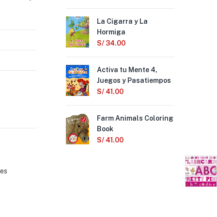
La Cigarra y La
La 
Hormiga
S/
S/
34.00
Dis
Activa tu Mente 4,
an
Juegos y Pasatiempos
S/
3
S/
41.00
Lit
Farm Animals Coloring
Dis
Book
S/
S/
41.00
les