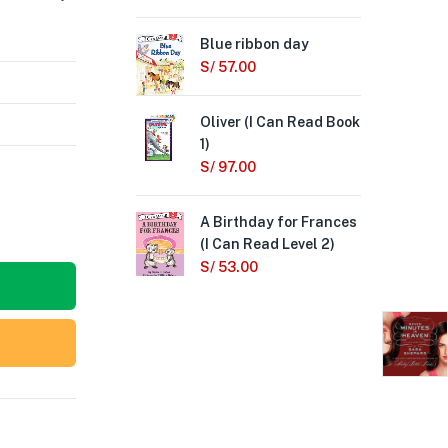
Blue ribbon day
The
Sto
S/
57.00
Un
(I 
Oliver (I Can Read Book
S/
1)
S/
97.00
Ma
Cri
A Birthday for Frances
Lev
(I Can Read Level 2)
S/
S/
53.00
Not
S/