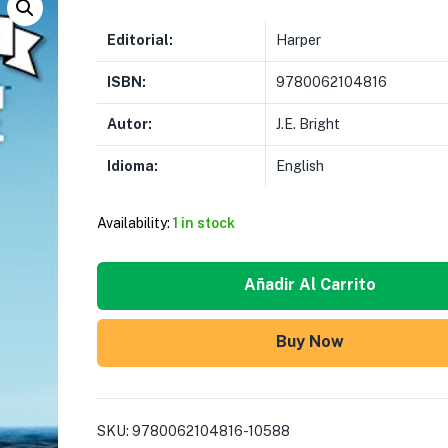
Editorial:
Harper
ISBN:
9780062104816
Autor:
J.E. Bright
Idioma:
English
Availability:
1 in stock
Añadir Al Carrito
Buy Now
SKU:
9780062104816-10588