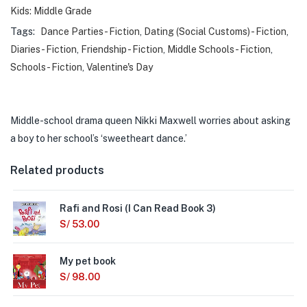
Kids: Middle Grade
Tags:
Dance Parties - Fiction
,
Dating (Social Customs) - Fiction
,
Diaries - Fiction
,
Friendship - Fiction
,
Middle Schools - Fiction
,
Schools - Fiction
,
Valentine's Day
Middle-school drama queen Nikki Maxwell worries about asking
a boy to her school’s ‘sweetheart dance.’
Related products
Rafi and Rosi (I Can Read Book 3)
S/
53.00
My pet book
S/
98.00