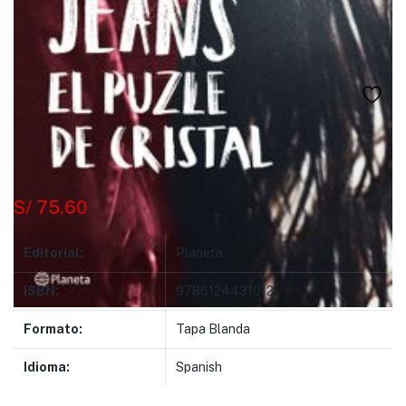
S/
75.60
Editorial:
Planeta
ISBN:
9786124431012
Formato:
Tapa Blanda
Idioma:
Spanish