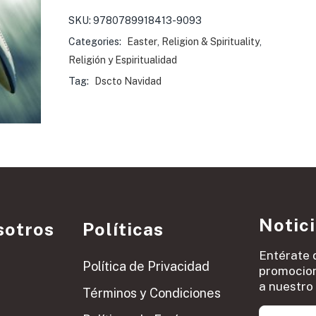
SKU:
9780789918413-9093
Categories:
Easter
,
Religion & Spirituality
,
Religión y Espiritualidad
Tag:
Dscto Navidad
Notic
sotros
Políticas
Entérate 
Política de Privacidad
promocion
a nuestro 
Términos y Condiciones