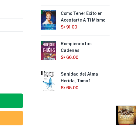
Como Tener Éxito en
El 
Aceptarte A Ti Mismo
Por
S/
91.00
S/
Rompiendo las
Si 
Cadenas
Gra
for
S/
66.00
S/
Sanidad del Alma
Herida, Tomo 1
El 
de 
S/
65.00
S/