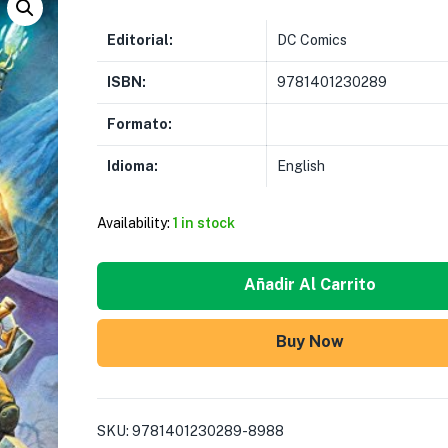
Editorial:
DC Comics
ISBN:
9781401230289
Formato:
Idioma:
English
Availability:
1 in stock
Añadir Al Carrito
Buy Now
SKU:
9781401230289-8988