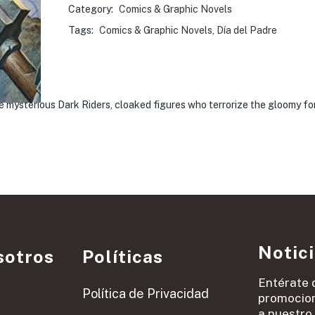
Category:
Comics & Graphic Novels
Tags:
Comics & Graphic Novels
,
Día del Padre
e mysterious Dark Riders, cloaked figures who terrorize the gloomy fo
Notic
sotros
Políticas
Entérate 
Política de Privacidad
promocion
a nuestro 