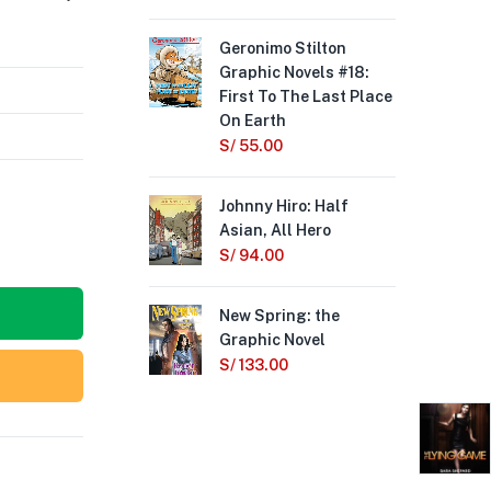
Geronimo Stilton
Tal
Graphic Novels #18:
#6
First To The Last Place
S/
On Earth
S/
55.00
Sa
S/
Johnny Hiro: Half
Asian, All Hero
Th
S/
94.00
of 
Lan
New Spring: the
Cla
Graphic Novel
S/
1
S/
133.00