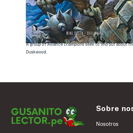
A group of Alliance champions seek to find out about th
Duskwood.
Sobre no
Nosotros