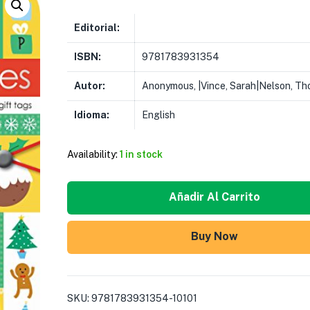
Editorial:
ISBN:
9781783931354
Autor:
Anonymous, |Vince, Sarah|Nelson, T
Idioma:
English
Availability:
1 in stock
Añadir Al Carrito
Buy Now
SKU:
9781783931354-10101