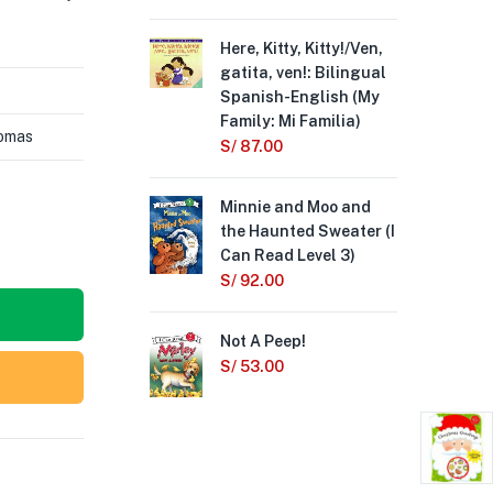
Here, Kitty, Kitty!/Ven,
No 
gatita, ven!: Bilingual
S/
Spanish-English (My
Family: Mi Familia)
Bir
homas
S/
87.00
S/
Minnie and Moo and
The
the Haunted Sweater (I
Cro
Can Read Level 3)
2)
S/
92.00
S/
Not A Peep!
S/
53.00