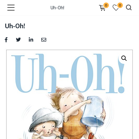
0
0
Uh-Oh!
Uh-Oh!