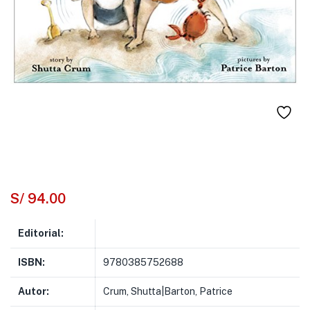
S/
94.00
Editorial:
ISBN:
9780385752688
Autor:
Crum, Shutta|Barton, Patrice