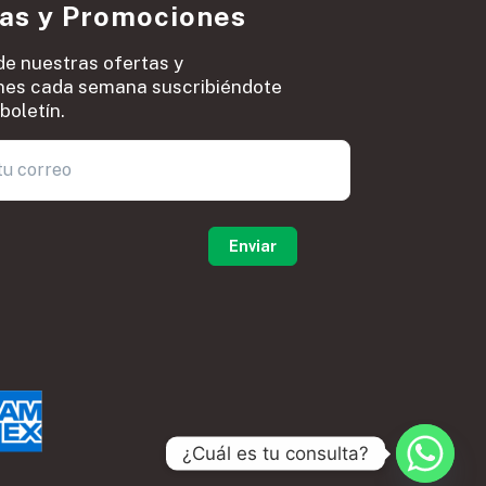
ias y Promociones
de nuestras ofertas y
es cada semana suscribiéndote
boletín.
0
¿Cuál es tu consulta?