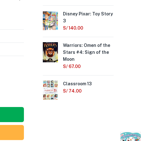
Disney Pixar: Toy Story
The
3
Tin
Sti
S/
140.00
S/
Warriors: Omen of the
Stars #4: Sign of the
Aw
Moon
The
Sq
S/
67.00
S/
Classroom 13
Mir
S/
74.00
Foe
(Pa
Lev
S/