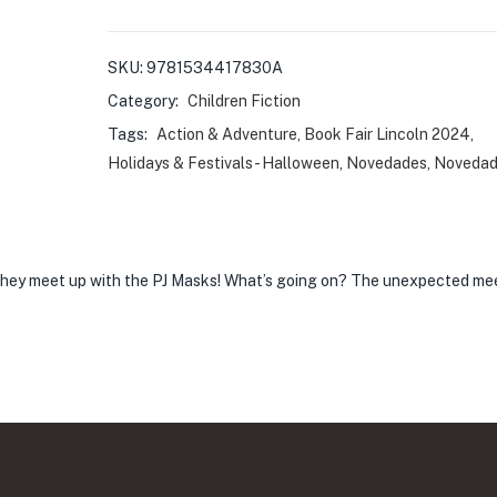
SKU:
9781534417830A
Category:
Children Fiction
Tags:
Action & Adventure
,
Book Fair Lincoln 2024
,
Holidays & Festivals - Halloween
,
Novedades
,
Novedad
n they meet up with the PJ Masks! What’s going on? The unexpected me